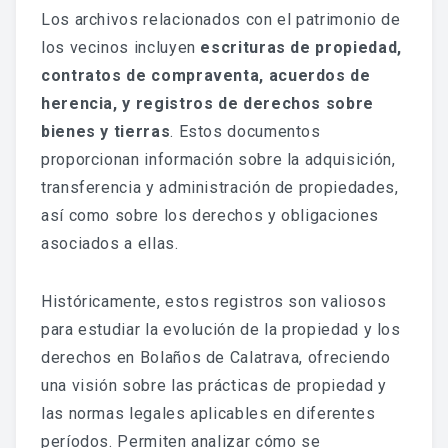
Fondo Histórico
Los archivos relacionados con el patrimonio de
los vecinos incluyen
escrituras de propiedad,
Fondo Notarial
contratos de compraventa, acuerdos de
Catálogos Y Cuadros De Clasificación
herencia, y registros de derechos sobre
bienes y tierras
. Estos documentos
Categorías
proporcionan información sobre la adquisición,
transferencia y administración de propiedades,
Libros De Actas
así como sobre los derechos y obligaciones
Reales Privilegios
asociados a ellas.
Reales Provisiones
Históricamente, estos registros son valiosos
para estudiar la evolución de la propiedad y los
FONDO FOTOGRÁFICO
derechos en Bolaños de Calatrava, ofreciendo
una visión sobre las prácticas de propiedad y
DIFUSIÓN
las normas legales aplicables en diferentes
períodos. Permiten analizar cómo se