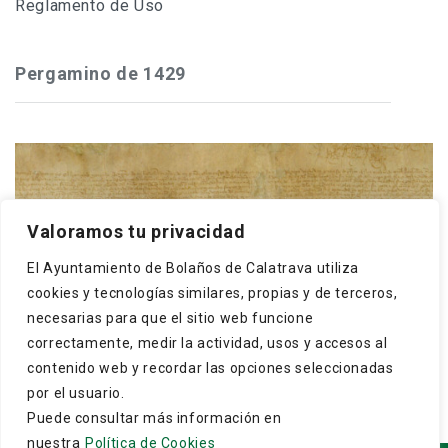
Reglamento de Uso
Pergamino de 1429
Frey Gonzalo Núñez de Guzmán, maestre de
Valoramos tu privacidad
Calatrava, concede a los cristianos y moros de
El Ayuntamiento de Bolaños de Calatrava utiliza
Bolaños que puedan hacer una dehesa boyal en El
cookies y tecnologías similares, propias y de terceros,
Monte, término ...
necesarias para que el sitio web funcione
correctamente, medir la actividad, usos y accesos al
contenido web y recordar las opciones seleccionadas
por el usuario.
Puede consultar más información en
nuestra
Política de Cookies