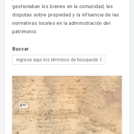
Jornadas De Historia Local
gestionaban los bienes en la comunidad, las
disputas sobre propiedad y la influencia de las
Vídeos De Jornadas De Historia Local
normativas locales en la administración del
Memorias Vivas
patrimonio.
Estudios De Historia Y Patrimonio
Buscar
Estudios Socioeconómicos
Catálogo De La Iglesia San Felipe Y Santiago
CONSULTAR EL ARCHIVO