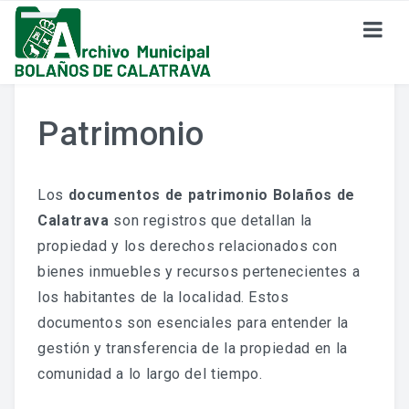
SOBRE EL ARCHIVO
Patrimonio
¿Dónde Estamos?
Formulario De Contacto
Los
documentos de patrimonio Bolaños de
Calatrava
son registros que detallan la
Historia Del Archivo
propiedad y los derechos relacionados con
bienes inmuebles y recursos pertenecientes a
Reglamento De Uso Del Archivo
los habitantes de la localidad. Estos
documentos son esenciales para entender la
FONDO DOCUMENTAL
gestión y transferencia de la propiedad en la
comunidad a lo largo del tiempo.
Fondo Eclesiástico