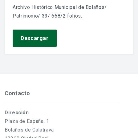
Jornadas De Historia Local
Archivo Histórico Municipal de Bolaños/
Patrimonio/ 33/ 668/2 folios.
Vídeos De Jornadas De Historia Local
Memorias Vivas
Descargar
Estudios De Historia Y Patrimonio
Estudios Socioeconómicos
Catálogo De La Iglesia San Felipe Y Santiago
CONSULTAR EL ARCHIVO
Contacto
Dirección
Plaza de España, 1
Bolaños de Calatrava