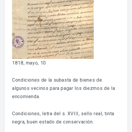
Fondo Histórico
Fondo Notarial
Catálogos Y Cuadros De Clasificación
Categorías
Libros De Actas
1818, mayo, 10
Reales Privilegios
Condiciones de la subasta de bienes de
Reales Provisiones
algunos vecinos para pagar los diezmos de la
encomienda.
FONDO FOTOGRÁFICO
Condiciones, letra del s. XVIII, sello real, tinta
DIFUSIÓN
negra, buen estado de conservación.