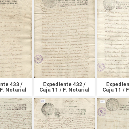
nte 433 /
Expediente 432 /
Expedien
 F. Notarial
Caja 11 / F. Notarial
Caja 11 / F