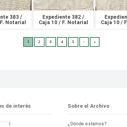
nte 383 /
Expediente 382 /
Expedien
 F. Notarial
Caja 10 / F. Notarial
Caja 10 / F
1
2
3
4
5
›
»
es de interés
Sobre el Archivo
Legal
¿Dónde estamos?