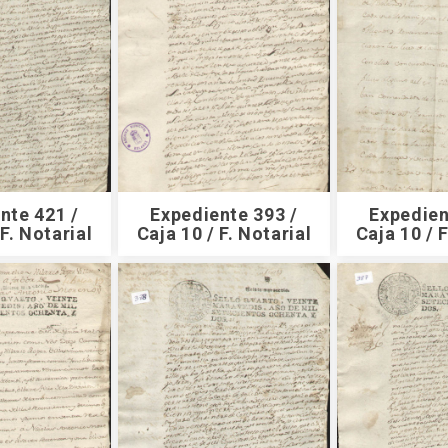
nte 421 /
Expediente 393 /
Expedien
 F. Notarial
Caja 10 / F. Notarial
Caja 10 / F