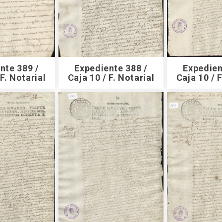
nte 389 /
Expediente 388 /
Expedien
 F. Notarial
Caja 10 / F. Notarial
Caja 10 / F