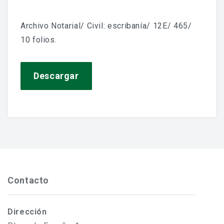
Jornadas De Historia Local
Archivo Notarial/ Civil: escribanía/ 12E/ 465/
Vídeos De Jornadas De Historia Local
10 folios.
Memorias Vivas
Estudios De Historia Y Patrimonio
Descargar
Estudios Socioeconómicos
Catálogo De La Iglesia San Felipe Y Santiago
CONSULTAR EL ARCHIVO
Contacto
Dirección