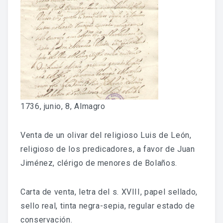
Fondo Histórico
Fondo Notarial
Catálogos Y Cuadros De Clasificación
Categorías
Libros De Actas
1736, junio, 8, Almagro
Reales Privilegios
Venta de un olivar del religioso Luis de León,
Reales Provisiones
religioso de los predicadores, a favor de Juan
Jiménez, clérigo de menores de Bolaños.
FONDO FOTOGRÁFICO
Carta de venta, letra del s. XVIII, papel sellado,
DIFUSIÓN
sello real, tinta negra-sepia, regular estado de
conservación.