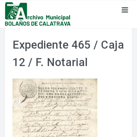
SOBRE EL ARCHIVO
Expediente 465 / Caja
¿Dónde Estamos?
12 / F. Notarial
Formulario De Contacto
Historia Del Archivo
Reglamento De Uso Del Archivo
FONDO DOCUMENTAL
Fondo Eclesiástico