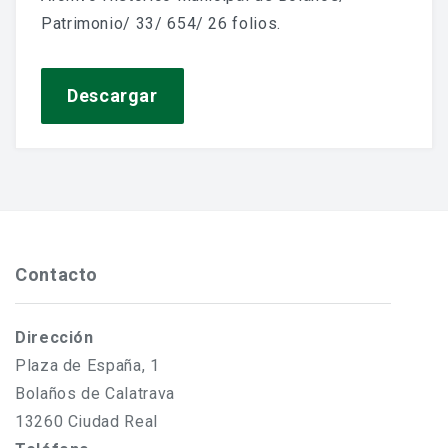
Jornadas De Historia Local
Patrimonio/ 33/ 654/ 26 folios.
Vídeos De Jornadas De Historia Local
Descargar
Memorias Vivas
Estudios De Historia Y Patrimonio
Estudios Socioeconómicos
Catálogo De La Iglesia San Felipe Y Santiago
Contacto
CONSULTAR EL ARCHIVO
Dirección
Plaza de España, 1
Bolaños de Calatrava
13260 Ciudad Real