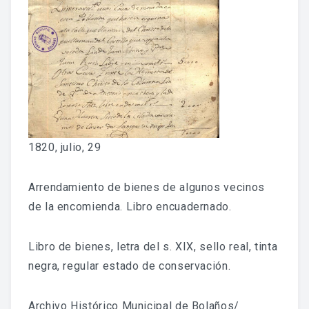
Fondo Histórico
Fondo Notarial
Catálogos Y Cuadros De Clasificación
Categorías
Libros De Actas
1820, julio, 29
Reales Privilegios
Arrendamiento de bienes de algunos vecinos
Reales Provisiones
de la encomienda. Libro encuadernado.
FONDO FOTOGRÁFICO
Libro de bienes, letra del s. XIX, sello real, tinta
negra, regular estado de conservación.
DIFUSIÓN
Archivo Histórico Municipal de Bolaños/