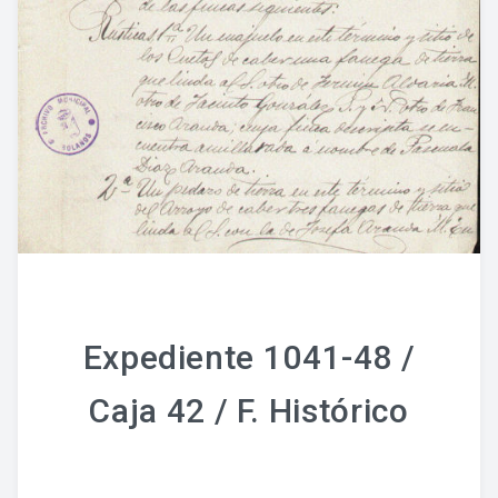
Fondo Histórico
Fondo Notarial
Catálogos Y Cuadros De Clasificación
Categorías
Libros De Actas
Reales Privilegios
Reales Provisiones
Expediente 1041-48 /
FONDO FOTOGRÁFICO
Caja 42 / F. Histórico
DIFUSIÓN