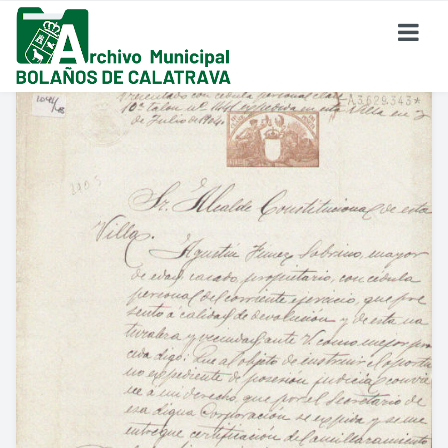
SOBRE EL ARCHIVO
¿Dónde Estamos?
Formulario De Contacto
Historia Del Archivo
Reglamento De Uso Del Archivo
FONDO DOCUMENTAL
Fondo Eclesiástico