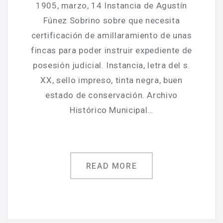
Jornadas De Historia Local
1905, marzo, 14 Instancia de Agustín
Fúnez Sobrino sobre que necesita
Vídeos De Jornadas De Historia Local
certificación de amillaramiento de unas
Memorias Vivas
fincas para poder instruir expediente de
posesión judicial. Instancia, letra del s.
Estudios De Historia Y Patrimonio
XX, sello impreso, tinta negra, buen
Estudios Socioeconómicos
estado de conservación. Archivo
Histórico Municipal…
Catálogo De La Iglesia San Felipe Y Santiago
CONSULTAR EL ARCHIVO
READ MORE