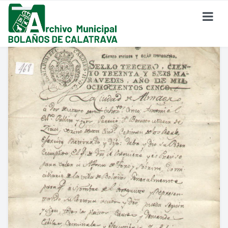
SOBRE EL ARCHIVO
¿Dónde Estamos?
Formulario De Contacto
Historia Del Archivo
Reglamento De Uso Del Archivo
FONDO DOCUMENTAL
Fondo Eclesiástico