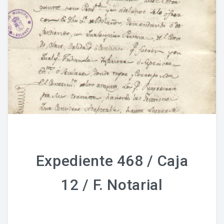
Fondo Histórico
Fondo Notarial
Catálogos Y Cuadros De Clasificación
Categorías
Libros De Actas
Reales Privilegios
Reales Provisiones
Expediente 468 / Caja
FONDO FOTOGRÁFICO
12 / F. Notarial
DIFUSIÓN