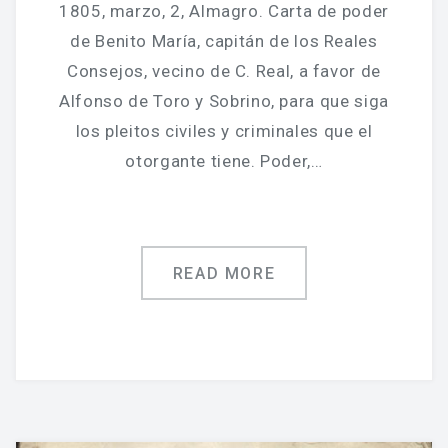
Jornadas De Historia Local
1805, marzo, 2, Almagro. Carta de poder
de Benito María, capitán de los Reales
Vídeos De Jornadas De Historia Local
Consejos, vecino de C. Real, a favor de
Memorias Vivas
Alfonso de Toro y Sobrino, para que siga
los pleitos civiles y criminales que el
Estudios De Historia Y Patrimonio
otorgante tiene. Poder,…
Estudios Socioeconómicos
Catálogo De La Iglesia San Felipe Y Santiago
READ MORE
CONSULTAR EL ARCHIVO