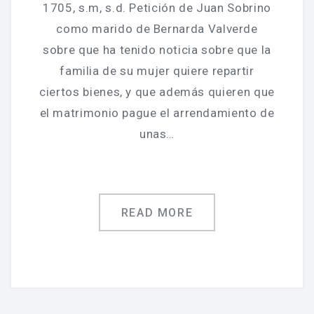
Jornadas De Historia Local
1705, s.m, s.d. Petición de Juan Sobrino
como marido de Bernarda Valverde
Vídeos De Jornadas De Historia Local
sobre que ha tenido noticia sobre que la
Memorias Vivas
familia de su mujer quiere repartir
ciertos bienes, y que además quieren que
Estudios De Historia Y Patrimonio
el matrimonio pague el arrendamiento de
Estudios Socioeconómicos
unas…
Catálogo De La Iglesia San Felipe Y Santiago
CONSULTAR EL ARCHIVO
READ MORE