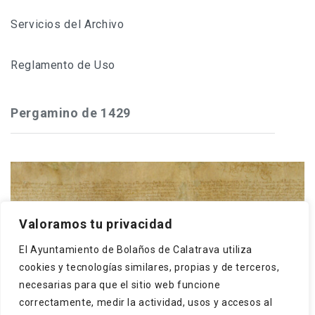
Servicios del Archivo
Reglamento de Uso
Pergamino de 1429
Frey Gonzalo Núñez de Guzmán, maestre de
Valoramos tu privacidad
Calatrava, concede a los cristianos y moros de
El Ayuntamiento de Bolaños de Calatrava utiliza
Bolaños que puedan hacer una dehesa boyal en El
cookies y tecnologías similares, propias y de terceros,
Monte, término ...
necesarias para que el sitio web funcione
correctamente, medir la actividad, usos y accesos al