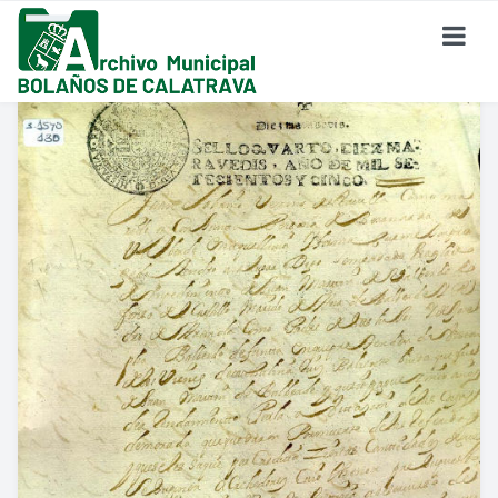
SOBRE EL ARCHIVO
¿Dónde Estamos?
Formulario De Contacto
Historia Del Archivo
Reglamento De Uso Del Archivo
FONDO DOCUMENTAL
Fondo Eclesiástico