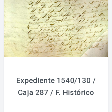
Fondo Histórico
Fondo Notarial
Catálogos Y Cuadros De Clasificación
Categorías
Libros De Actas
Reales Privilegios
Reales Provisiones
Expediente 1540/130 /
FONDO FOTOGRÁFICO
Caja 287 / F. Histórico
DIFUSIÓN