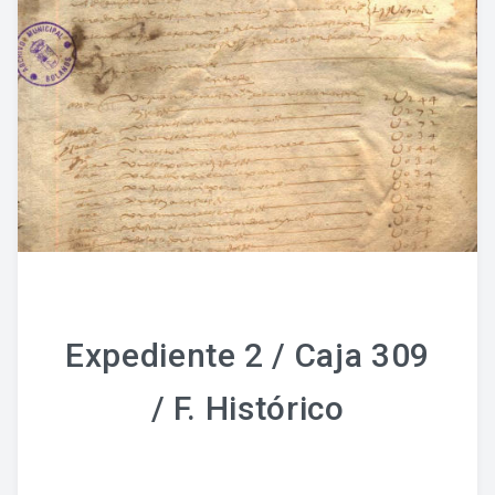
Fondo Histórico
Fondo Notarial
Catálogos Y Cuadros De Clasificación
Categorías
Libros De Actas
Reales Privilegios
Reales Provisiones
Expediente 2 / Caja 309
FONDO FOTOGRÁFICO
/ F. Histórico
DIFUSIÓN