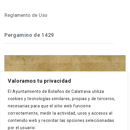
Reglamento de Uso
Pergamino de 1429
Frey Gonzalo Núñez de Guzmán, maestre de
Valoramos tu privacidad
Calatrava, concede a los cristianos y moros de
El Ayuntamiento de Bolaños de Calatrava utiliza
Bolaños que puedan hacer una dehesa boyal en El
cookies y tecnologías similares, propias y de terceros,
Monte, término ...
necesarias para que el sitio web funcione
correctamente, medir la actividad, usos y accesos al
contenido web y recordar las opciones seleccionadas
por el usuario.