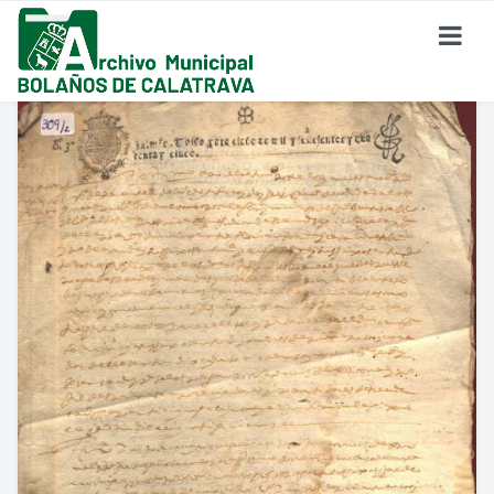
SOBRE EL ARCHIVO
¿Dónde Estamos?
Formulario De Contacto
Historia Del Archivo
Reglamento De Uso Del Archivo
FONDO DOCUMENTAL
Fondo Eclesiástico