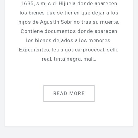
Jornadas De Historia Local
1635, s.m, s.d. Hijuela donde aparecen
los bienes que se tienen que dejar a los
Vídeos De Jornadas De Historia Local
hijos de Agustín Sobrino tras su muerte.
Memorias Vivas
Contiene documentos donde aparecen
los bienes dejados a los menores.
Estudios De Historia Y Patrimonio
Expedientes, letra gótica-procesal, sello
Estudios Socioeconómicos
real, tinta negra, mal…
Catálogo De La Iglesia San Felipe Y Santiago
CONSULTAR EL ARCHIVO
READ MORE