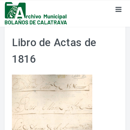
SOBRE EL ARCHIVO
Libro de Actas de
¿Dónde Estamos?
1816
Formulario De Contacto
Historia Del Archivo
Reglamento De Uso Del Archivo
FONDO DOCUMENTAL
Fondo Eclesiástico