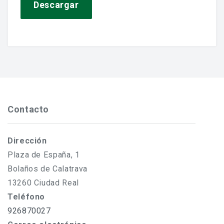
Jornadas De Historia Local
Descargar
Vídeos De Jornadas De Historia Local
Memorias Vivas
Estudios De Historia Y Patrimonio
Estudios Socioeconómicos
Contacto
Catálogo De La Iglesia San Felipe Y Santiago
Dirección
CONSULTAR EL ARCHIVO
Plaza de España, 1
Bolaños de Calatrava
13260 Ciudad Real
Teléfono
926870027