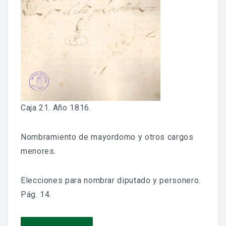
Fondo Histórico
Fondo Notarial
Catálogos Y Cuadros De Clasificación
Categorías
Libros De Actas
Caja 21. Año 1816.
Reales Privilegios
Nombramiento de mayordomo y otros cargos
Reales Provisiones
menores.
FONDO FOTOGRÁFICO
Elecciones para nombrar diputado y personero.
Pág. 14.
DIFUSIÓN