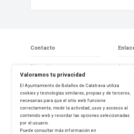
Contacto
Enlac
Dirección
Aviso 
Valoramos tu privacidad
Plaza de España, 1
Bolaños de Calatrava
Políti
El Ayuntamiento de Bolaños de Calatrava utiliza
13260 Ciudad Real
cookies y tecnologías similares, propias y de terceros,
Teléfono
necesarias para que el sitio web funcione
Polític
correctamente, medir la actividad, usos y accesos al
926870027
contenido web y recordar las opciones seleccionadas
Correo electrónico
Protec
por el usuario.
archivo@bolanosdecalatrava.es
Puede consultar más información en