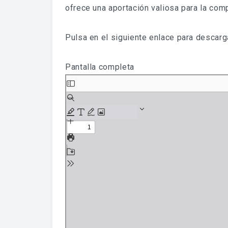
ofrece una aportación valiosa para la comp
Pulsa en el siguiente enlace para descarga
Pantalla completa
Saltar
al
contenido
del
PDF