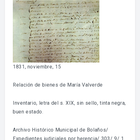
Fondo Histórico
Fondo Notarial
Catálogos Y Cuadros De Clasificación
Categorías
Libros De Actas
1831, noviembre, 15
Reales Privilegios
Relación de bienes de María Valverde
Reales Provisiones
Inventario, letra del s. XIX, sin sello, tinta negra,
FONDO FOTOGRÁFICO
buen estado.
DIFUSIÓN
Archivo Histórico Municipal de Bolaños/
Expedientes judiciales por herencia/ 303/ 9/ 1