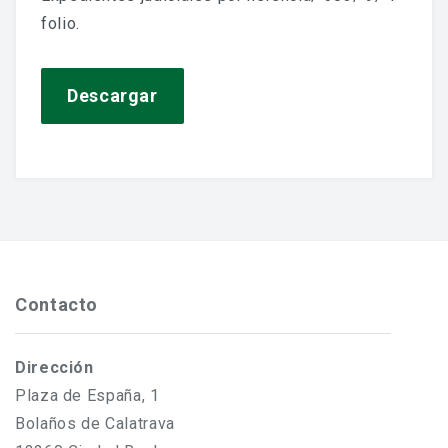
Jornadas De Historia Local
folio.
Vídeos De Jornadas De Historia Local
Descargar
Memorias Vivas
Estudios De Historia Y Patrimonio
Estudios Socioeconómicos
Catálogo De La Iglesia San Felipe Y Santiago
CONSULTAR EL ARCHIVO
Contacto
Dirección
Plaza de España, 1
Bolaños de Calatrava