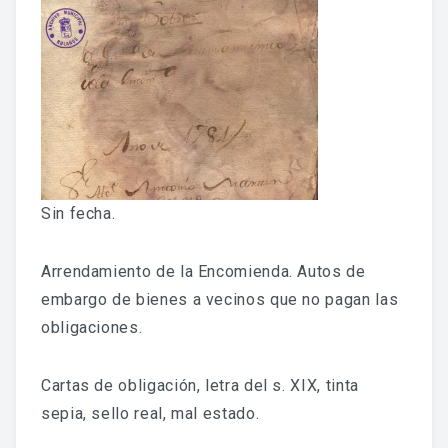
Fondo Histórico
Fondo Notarial
Catálogos Y Cuadros De Clasificación
Categorías
Libros De Actas
Sin fecha.
Reales Privilegios
Arrendamiento de la Encomienda. Autos de
Reales Provisiones
embargo de bienes a vecinos que no pagan las
obligaciones.
FONDO FOTOGRÁFICO
Cartas de obligación, letra del s. XIX, tinta
DIFUSIÓN
sepia, sello real, mal estado.