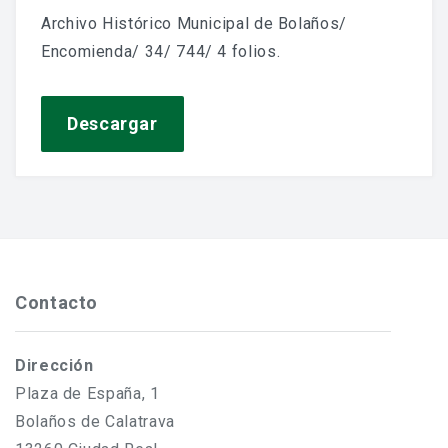
Jornadas De Historia Local
Archivo Histórico Municipal de Bolaños/
Encomienda/ 34/ 744/ 4 folios.
Vídeos De Jornadas De Historia Local
Memorias Vivas
Descargar
Estudios De Historia Y Patrimonio
Estudios Socioeconómicos
Catálogo De La Iglesia San Felipe Y Santiago
CONSULTAR EL ARCHIVO
Contacto
Dirección
Plaza de España, 1
Bolaños de Calatrava