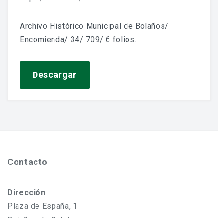
Jornadas De Historia Local
Vídeos De Jornadas De Historia Local
Archivo Histórico Municipal de Bolaños/
Encomienda/ 34/ 709/ 6 folios.
Memorias Vivas
Estudios De Historia Y Patrimonio
Descargar
Estudios Socioeconómicos
Catálogo De La Iglesia San Felipe Y Santiago
CONSULTAR EL ARCHIVO
Contacto
Dirección
Plaza de España, 1