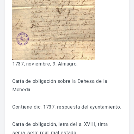
Fondo Histórico
Fondo Notarial
Catálogos Y Cuadros De Clasificación
Categorías
Libros De Actas
1737, noviembre, 9, Almagro.
Reales Privilegios
Carta de obligación sobre la Dehesa de la
Reales Provisiones
Moheda.
FONDO FOTOGRÁFICO
Contiene dic. 1737, respuesta del ayuntamiento.
DIFUSIÓN
Carta de obligación, letra del s. XVIII, tinta
sepia, sello real, mal estado.