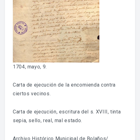
Fondo Histórico
Fondo Notarial
Catálogos Y Cuadros De Clasificación
Categorías
Libros De Actas
1704, mayo, 9.
Reales Privilegios
Carta de ejecución de la encomienda contra
Reales Provisiones
ciertos vecinos.
FONDO FOTOGRÁFICO
Carta de ejecución, escritura del s. XVIII, tinta
sepia, sello, real, mal estado.
DIFUSIÓN
Archivo Histórico Municipal de Bolaños/