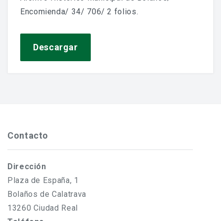
Jornadas De Historia Local
Encomienda/ 34/ 706/ 2 folios.
Vídeos De Jornadas De Historia Local
Descargar
Memorias Vivas
Estudios De Historia Y Patrimonio
Estudios Socioeconómicos
Catálogo De La Iglesia San Felipe Y Santiago
Contacto
CONSULTAR EL ARCHIVO
Dirección
Plaza de España, 1
Bolaños de Calatrava
13260 Ciudad Real