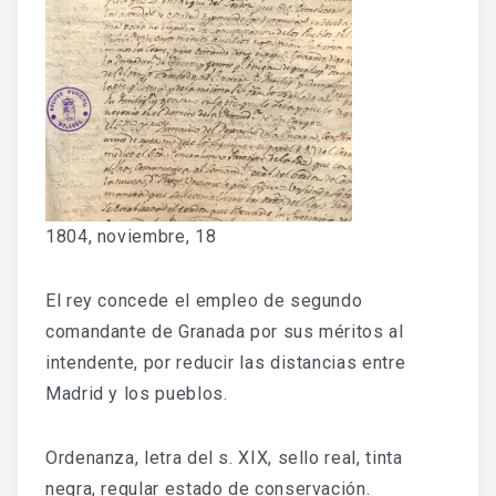
Fondo Histórico
Fondo Notarial
Catálogos Y Cuadros De Clasificación
Categorías
Libros De Actas
1804, noviembre, 18
Reales Privilegios
El rey concede el empleo de segundo
Reales Provisiones
comandante de Granada por sus méritos al
intendente, por reducir las distancias entre
FONDO FOTOGRÁFICO
Madrid y los pueblos.
DIFUSIÓN
Ordenanza, letra del s. XIX, sello real, tinta
negra, regular estado de conservación.