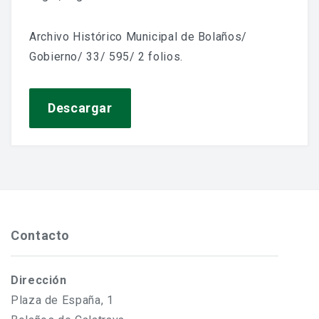
Jornadas De Historia Local
Archivo Histórico Municipal de Bolaños/
Vídeos De Jornadas De Historia Local
Gobierno/ 33/ 595/ 2 folios.
Memorias Vivas
Estudios De Historia Y Patrimonio
Descargar
Estudios Socioeconómicos
Catálogo De La Iglesia San Felipe Y Santiago
CONSULTAR EL ARCHIVO
Contacto
Dirección
Plaza de España, 1