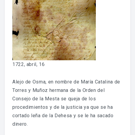
Fondo Histórico
Fondo Notarial
Catálogos Y Cuadros De Clasificación
Categorías
Libros De Actas
1722, abril, 16
Reales Privilegios
Alejo de Osma, en nombre de María Catalina de
Reales Provisiones
Torres y Muñoz hermana de la Orden del
Consejo de la Mesta se queja de los
FONDO FOTOGRÁFICO
procedimientos y de la justicia ya que se ha
cortado leña de la Dehesa y se le ha sacado
DIFUSIÓN
dinero.