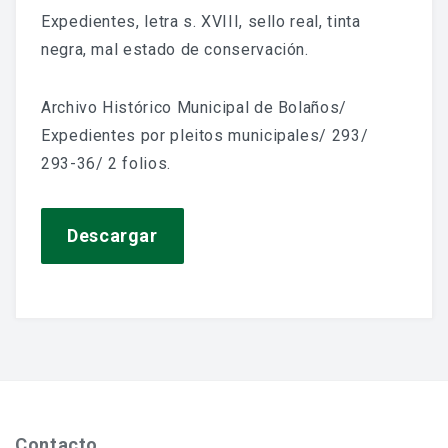
Jornadas De Historia Local
Expedientes, letra s. XVIII, sello real, tinta
negra, mal estado de conservación.
Vídeos De Jornadas De Historia Local
Memorias Vivas
Archivo Histórico Municipal de Bolaños/
Expedientes por pleitos municipales/ 293/
Estudios De Historia Y Patrimonio
293-36/ 2 folios.
Estudios Socioeconómicos
Catálogo De La Iglesia San Felipe Y Santiago
Descargar
CONSULTAR EL ARCHIVO
Contacto