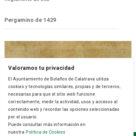
Pergamino de 1429
Frey Gonzalo Núñez de Guzmán, maestre de
Valoramos tu privacidad
Calatrava, concede a los cristianos y moros de
El Ayuntamiento de Bolaños de Calatrava utiliza
Bolaños que puedan hacer una dehesa boyal en El
cookies y tecnologías similares, propias y de terceros,
Monte, término ...
necesarias para que el sitio web funcione
correctamente, medir la actividad, usos y accesos al
contenido web y recordar las opciones seleccionadas
por el usuario.
Puede consultar más información en
nuestra
Política de Cookies