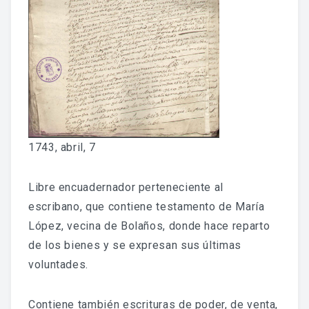
Fondo Histórico
Fondo Notarial
Catálogos Y Cuadros De Clasificación
Categorías
Libros De Actas
1743, abril, 7
Reales Privilegios
Libre encuadernador perteneciente al
Reales Provisiones
escribano, que contiene testamento de María
López, vecina de Bolaños, donde hace reparto
FONDO FOTOGRÁFICO
de los bienes y se expresan sus últimas
voluntades.
DIFUSIÓN
Contiene también escrituras de poder, de venta,