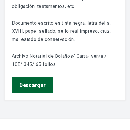
Jornadas De Historia Local
obligación, testamentos, etc.
Vídeos De Jornadas De Historia Local
Documento escrito en tinta negra, letra del s.
Memorias Vivas
XVIII, papel sellado, sello real impreso, cruz,
mal estado de conservación.
Estudios De Historia Y Patrimonio
Estudios Socioeconómicos
Archivo Notarial de Bolaños/ Carta- venta /
10E/ 345/ 65 folios.
Catálogo De La Iglesia San Felipe Y Santiago
Descargar
CONSULTAR EL ARCHIVO