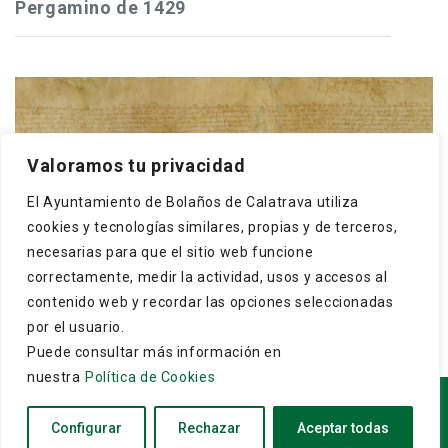
Pergamino de 1429
Frey Gonzalo Núñez de Guzmán, maestre de
Valoramos tu privacidad
Calatrava, concede a los cristianos y moros de
El Ayuntamiento de Bolaños de Calatrava utiliza
Bolaños que puedan hacer una dehesa boyal en El
cookies y tecnologías similares, propias y de terceros,
Monte, término ...
necesarias para que el sitio web funcione
correctamente, medir la actividad, usos y accesos al
contenido web y recordar las opciones seleccionadas
por el usuario.
Puede consultar más información en
nuestra
Política de Cookies
Copyright © 2026
Archivo Municipal de Bolaños de
Configurar
Rechazar
Aceptar todas
Calatrava
. Todos los derechos reservados.