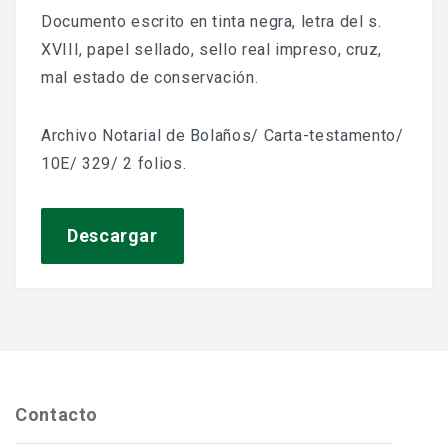
Jornadas De Historia Local
Documento escrito en tinta negra, letra del s.
XVIII, papel sellado, sello real impreso, cruz,
Vídeos De Jornadas De Historia Local
mal estado de conservación.
Memorias Vivas
Archivo Notarial de Bolaños/ Carta-testamento/
Estudios De Historia Y Patrimonio
10E/ 329/ 2 folios.
Estudios Socioeconómicos
Catálogo De La Iglesia San Felipe Y Santiago
Descargar
CONSULTAR EL ARCHIVO
Contacto