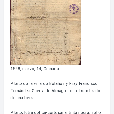
Fondo Histórico
Fondo Notarial
Catálogos Y Cuadros De Clasificación
Categorías
Libros De Actas
Reales Privilegios
1558, marzo, 14, Granada.
Reales Provisiones
Pleito de la villa de Bolaños y Fray Francisco
FONDO FOTOGRÁFICO
Fernández Guerra de Almagro por el sembrado
de una tierra.
DIFUSIÓN
Pleito, letra gótica-cortesana, tinta negra, sello