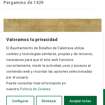
Pergamino de 1429
Frey Gonzalo Núñez de Guzmán, maestre de
Valoramos tu privacidad
Calatrava, concede a los cristianos y moros de
El Ayuntamiento de Bolaños de Calatrava utiliza
Bolaños que puedan hacer una dehesa boyal en El
cookies y tecnologías similares, propias y de terceros,
Monte, término ...
necesarias para que el sitio web funcione
correctamente, medir la actividad, usos y accesos al
contenido web y recordar las opciones seleccionadas
por el usuario.
Puede consultar más información en
nuestra
Política de Cookies
Copyright © 2026
Archivo Municipal de Bolaños de
Configurar
Rechazar
Aceptar todas
Calatrava
. Todos los derechos reservados.