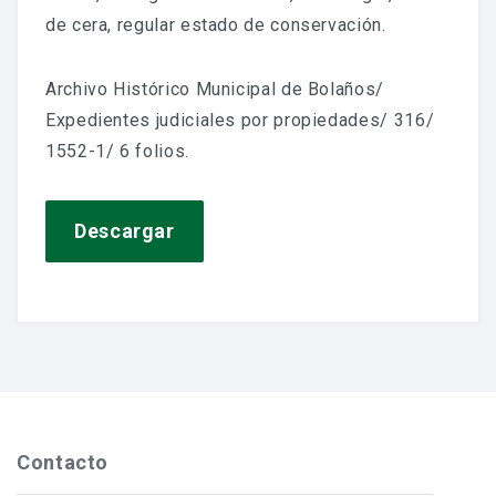
Jornadas De Historia Local
de cera, regular estado de conservación.
Vídeos De Jornadas De Historia Local
Archivo Histórico Municipal de Bolaños/
Memorias Vivas
Expedientes judiciales por propiedades/ 316/
1552-1/ 6 folios.
Estudios De Historia Y Patrimonio
Estudios Socioeconómicos
Descargar
Catálogo De La Iglesia San Felipe Y Santiago
CONSULTAR EL ARCHIVO
Contacto