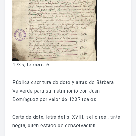
Fondo Histórico
Fondo Notarial
Catálogos Y Cuadros De Clasificación
Categorías
Libros De Actas
1735, febrero, 6
Reales Privilegios
Pública escritura de dote y arras de Bárbara
Reales Provisiones
Valverde para su matrimonio con Juan
Domínguez por valor de 1237 reales.
FONDO FOTOGRÁFICO
Carta de dote, letra del s. XVIII, sello real, tinta
DIFUSIÓN
negra, buen estado de conservación.