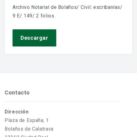
Jornadas De Historia Local
Archivo Notarial de Bolaños/ Civil: escribanías/
9 E/ 149/ 2 folios.
Vídeos De Jornadas De Historia Local
Memorias Vivas
Descargar
Estudios De Historia Y Patrimonio
Estudios Socioeconómicos
Catálogo De La Iglesia San Felipe Y Santiago
CONSULTAR EL ARCHIVO
Contacto
Dirección
Plaza de España, 1
Bolaños de Calatrava