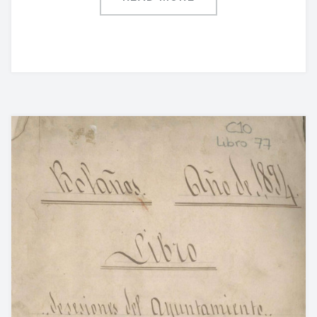
Jornadas De Historia Local
Vídeos De Jornadas De Historia Local
Memorias Vivas
Estudios De Historia Y Patrimonio
Estudios Socioeconómicos
Catálogo De La Iglesia San Felipe Y Santiago
CONSULTAR EL ARCHIVO