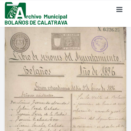
SOBRE EL ARCHIVO
¿Dónde Estamos?
Formulario De Contacto
Historia Del Archivo
Reglamento De Uso Del Archivo
FONDO DOCUMENTAL
Fondo Eclesiástico