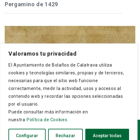
Pergamino de 1429
Frey Gonzalo Núñez de Guzmán, maestre de
Valoramos tu privacidad
Calatrava, concede a los cristianos y moros de
El Ayuntamiento de Bolaños de Calatrava utiliza
Bolaños que puedan hacer una dehesa boyal en El
cookies y tecnologías similares, propias y de terceros,
Monte, término ...
necesarias para que el sitio web funcione
correctamente, medir la actividad, usos y accesos al
contenido web y recordar las opciones seleccionadas
por el usuario.
Puede consultar más información en
nuestra
Política de Cookies
Copyright © 2026
Archivo Municipal de Bolaños de
Configurar
Rechazar
Aceptar todas
Calatrava
. Todos los derechos reservados.