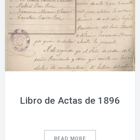
Fondo Histórico
Fondo Notarial
Catálogos Y Cuadros De Clasificación
Categorías
Libros De Actas
Reales Privilegios
Reales Provisiones
Libro de Actas de 1896
FONDO FOTOGRÁFICO
DIFUSIÓN
READ MORE