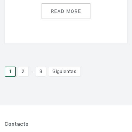
READ MORE
Paginación
1
2
…
8
Siguientes
de
entradas
Contacto