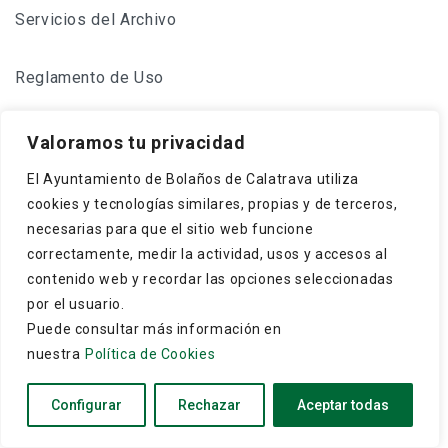
Servicios del Archivo
Reglamento de Uso
Valoramos tu privacidad
Pergamino de 1429
El Ayuntamiento de Bolaños de Calatrava utiliza
cookies y tecnologías similares, propias y de terceros,
necesarias para que el sitio web funcione
correctamente, medir la actividad, usos y accesos al
contenido web y recordar las opciones seleccionadas
Frey Gonzalo Núñez de Guzmán, maestre de
por el usuario.
Calatrava, concede a los cristianos y moros de
Puede consultar más información en
Bolaños que puedan hacer una dehesa boyal en El
nuestra
Política de Cookies
Monte, término ...
Configurar
Rechazar
Aceptar todas