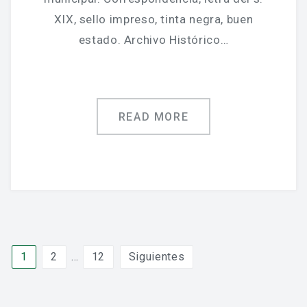
XIX, sello impreso, tinta negra, buen
estado. Archivo Histórico…
READ MORE
Paginación
1
2
…
12
Siguientes
de