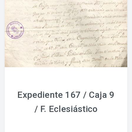
Fondo Histórico
Fondo Notarial
Catálogos Y Cuadros De Clasificación
Categorías
Libros De Actas
Reales Privilegios
Reales Provisiones
Expediente 167 / Caja 9
FONDO FOTOGRÁFICO
/ F. Eclesiástico
DIFUSIÓN