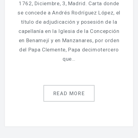
Jornadas De Historia Local
1762, Diciembre, 3, Madrid. Carta donde
se concede a Andrés Rodríguez López, el
Vídeos De Jornadas De Historia Local
título de adjudicación y posesión de la
Memorias Vivas
capellanía en la Iglesia de la Concepción
en Benamejí y en Manzanares, por orden
Estudios De Historia Y Patrimonio
del Papa Clemente, Papa decimotercero
Estudios Socioeconómicos
que…
Catálogo De La Iglesia San Felipe Y Santiago
CONSULTAR EL ARCHIVO
READ MORE