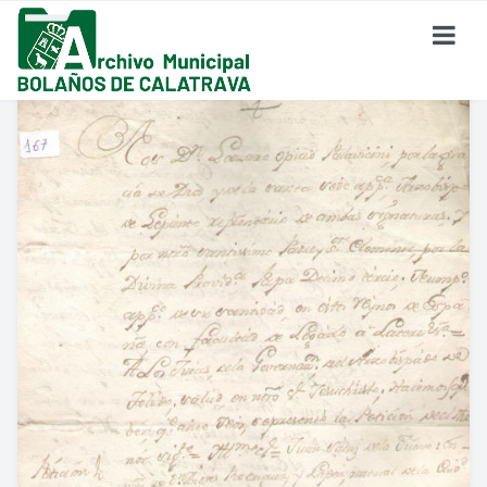
SOBRE EL ARCHIVO
¿Dónde Estamos?
Formulario De Contacto
Historia Del Archivo
Reglamento De Uso Del Archivo
FONDO DOCUMENTAL
Fondo Eclesiástico