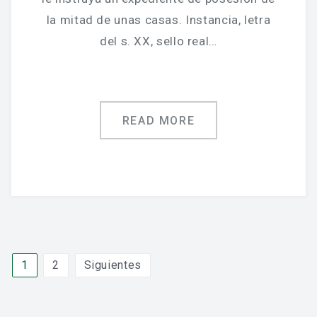
la mitad de unas casas. Instancia, letra
del s. XX, sello real…
READ MORE
Paginación
1
2
Siguientes
de