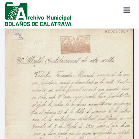
SOBRE EL ARCHIVO
¿Dónde Estamos?
Formulario De Contacto
Historia Del Archivo
Reglamento De Uso Del Archivo
FONDO DOCUMENTAL
Fondo Eclesiástico