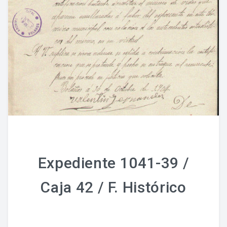
Fondo Histórico
Fondo Notarial
Catálogos Y Cuadros De Clasificación
Categorías
Libros De Actas
Reales Privilegios
Reales Provisiones
Expediente 1041-39 /
FONDO FOTOGRÁFICO
Caja 42 / F. Histórico
DIFUSIÓN