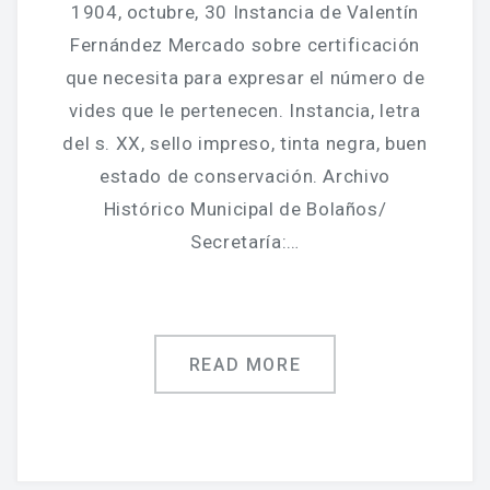
Jornadas De Historia Local
1904, octubre, 30 Instancia de Valentín
Fernández Mercado sobre certificación
Vídeos De Jornadas De Historia Local
que necesita para expresar el número de
Memorias Vivas
vides que le pertenecen. Instancia, letra
del s. XX, sello impreso, tinta negra, buen
Estudios De Historia Y Patrimonio
estado de conservación. Archivo
Estudios Socioeconómicos
Histórico Municipal de Bolaños/
Secretaría:…
Catálogo De La Iglesia San Felipe Y Santiago
CONSULTAR EL ARCHIVO
READ MORE