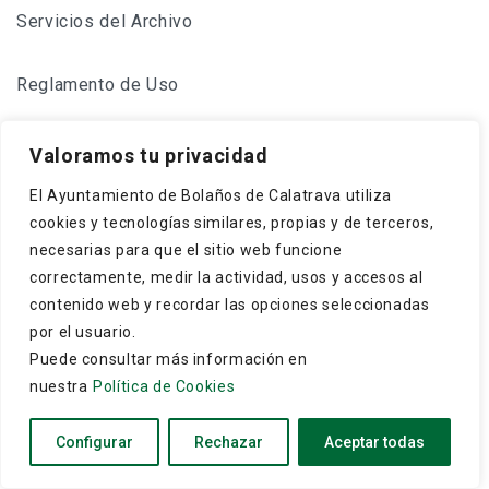
Servicios del Archivo
Reglamento de Uso
Valoramos tu privacidad
Pergamino de 1429
El Ayuntamiento de Bolaños de Calatrava utiliza
cookies y tecnologías similares, propias y de terceros,
necesarias para que el sitio web funcione
correctamente, medir la actividad, usos y accesos al
contenido web y recordar las opciones seleccionadas
Frey Gonzalo Núñez de Guzmán, maestre de
por el usuario.
Calatrava, concede a los cristianos y moros de
Puede consultar más información en
Bolaños que puedan hacer una dehesa boyal en El
nuestra
Política de Cookies
Monte, término ...
Configurar
Rechazar
Aceptar todas