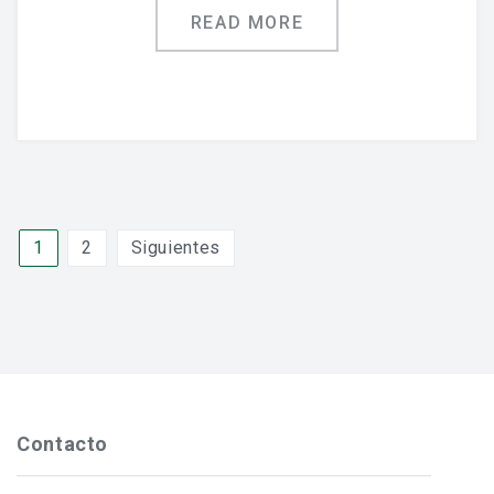
READ MORE
Paginación
1
2
Siguientes
de
entradas
Contacto