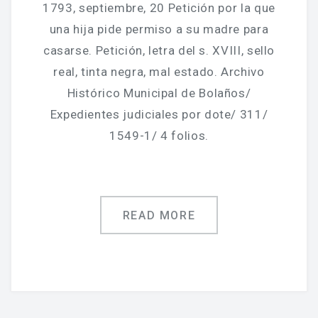
Jornadas De Historia Local
1793, septiembre, 20 Petición por la que
una hija pide permiso a su madre para
Vídeos De Jornadas De Historia Local
casarse. Petición, letra del s. XVIII, sello
Memorias Vivas
real, tinta negra, mal estado. Archivo
Histórico Municipal de Bolaños/
Estudios De Historia Y Patrimonio
Expedientes judiciales por dote/ 311/
Estudios Socioeconómicos
1549-1/ 4 folios.
Catálogo De La Iglesia San Felipe Y Santiago
CONSULTAR EL ARCHIVO
READ MORE