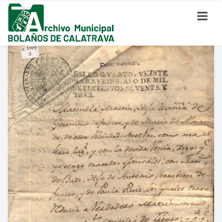
SOBRE EL ARCHIVO
¿Dónde Estamos?
Formulario De Contacto
Historia Del Archivo
Reglamento De Uso Del Archivo
FONDO DOCUMENTAL
Fondo Eclesiástico