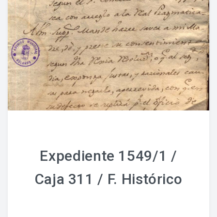
Fondo Histórico
Fondo Notarial
Catálogos Y Cuadros De Clasificación
Categorías
Libros De Actas
Reales Privilegios
Reales Provisiones
Expediente 1549/1 /
FONDO FOTOGRÁFICO
Caja 311 / F. Histórico
DIFUSIÓN