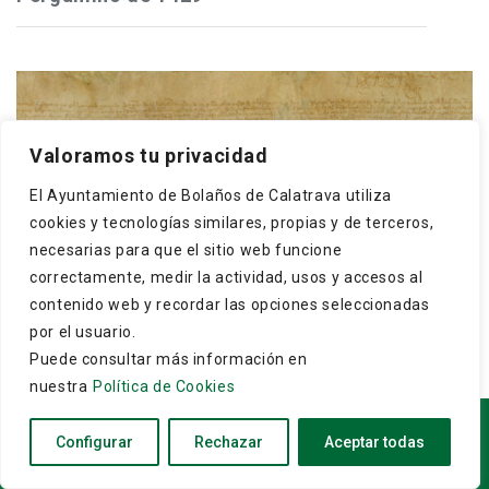
Frey Gonzalo Núñez de Guzmán, maestre de
Valoramos tu privacidad
Calatrava, concede a los cristianos y moros de
El Ayuntamiento de Bolaños de Calatrava utiliza
Bolaños que puedan hacer una dehesa boyal en El
cookies y tecnologías similares, propias y de terceros,
Monte, término ...
necesarias para que el sitio web funcione
correctamente, medir la actividad, usos y accesos al
contenido web y recordar las opciones seleccionadas
por el usuario.
Puede consultar más información en
nuestra
Política de Cookies
Copyright © 2026
Archivo Municipal de Bolaños de
Configurar
Rechazar
Aceptar todas
Calatrava
. Todos los derechos reservados.