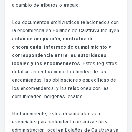
Fondo Histórico
a cambio de tributos o trabajo.
Fondo Notarial
Los documentos archivísticos relacionados con
Catálogos Y Cuadros De Clasificación
la encomienda en Bolaños de Calatrava incluyen
actas de asignación, contratos de
Categorías
encomienda, informes de cumplimiento y
correspondencia entre las autoridades
Libros De Actas
locales y los encomenderos
. Estos registros
Reales Privilegios
detallan aspectos como los límites de las
encomiendas, las obligaciones específicas de
Reales Provisiones
los encomenderos, y las relaciones con las
comunidades indígenas locales.
FONDO FOTOGRÁFICO
Históricamente, estos documentos son
DIFUSIÓN
esenciales para entender la organización y
administración local en Bolaños de Calatrava ya