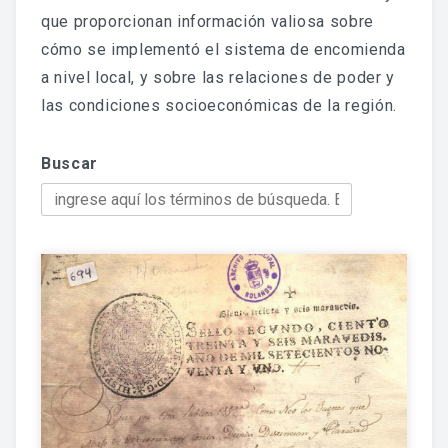
Jornadas De Historia Local
que proporcionan información valiosa sobre
cómo se implementó el sistema de encomienda
Vídeos De Jornadas De Historia Local
a nivel local, y sobre las relaciones de poder y
Memorias Vivas
las condiciones socioeconómicas de la región.
Estudios De Historia Y Patrimonio
Buscar
Estudios Socioeconómicos
Catálogo De La Iglesia San Felipe Y Santiago
CONSULTAR EL ARCHIVO