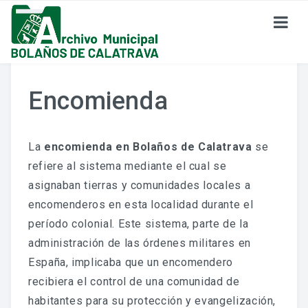
SOBRE EL ARCHIVO
Encomienda
¿Dónde Estamos?
Formulario De Contacto
La
encomienda en Bolaños de Calatrava
se
refiere al sistema mediante el cual se
Historia Del Archivo
asignaban tierras y comunidades locales a
encomenderos en esta localidad durante el
Reglamento De Uso Del Archivo
período colonial. Este sistema, parte de la
administración de las órdenes militares en
FONDO DOCUMENTAL
España, implicaba que un encomendero
recibiera el control de una comunidad de
Fondo Eclesiástico
habitantes para su protección y evangelización,